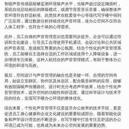
智能声音传感器能够监测环境噪声水平，当噪声超过设定阈值时，
系统自动启动相应的降噪模式，或调节背景音乐音量，确保整体声
音环境符合舒适标准。此类技术在欧爱喜中心等现代写字楼中得到
广泛应用，通过数据分析持续优化声音环境，使办公空间不仅符合
人体工程学，也符合个体的心理需求。
此外，员工自身的声音管理意识也需要同步提升。企业可以通过培
训和文化建设，引导员工合理使用手机通话、会议讨论和公共区域
的声音表现，形成相互尊重的办公氛围。结合个性化的声音管理系
统，员工能够自主选择合适的工作区域或使用个人降噪设备，进一
步增强专注体验。这种人机结合的声音管理模式，有助于整体办公
环境的和谐与高效。
最后，空间设计与声音管理的融合也是关键一环。合理的空间布
局，如设立安静区、协作区及休息区，配合吸音材料的应用，能够
有效阻隔噪声传播路径。设计时充分考虑声学效果，结合个性化声
音管理技术，提升空间的功能性和舒适度。通过科学设计与技术手
段的结合，实现写字楼办公环境的整体优化。
综合来看，个性化声音管理不仅是提升办公效率的技术手段，更是
促进员工身心健康和企业文化建设的重要组成部分。随着智能化设
备和声学设计理念的不断进步，在写字楼中打造专注且舒适的办公
环境已成为可能，也将成为未来办公空间发展的重要趋势。